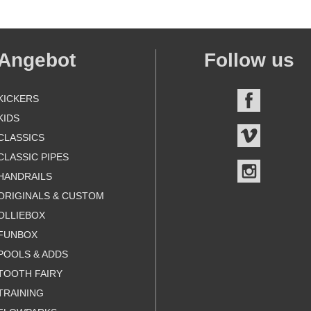
Angebot
Follow us
KICKERS
FACEBOO
KIDS
VIMEO
CLASSICS
CLASSIC PIPES
INSTAGR
HANDRAILS
ORIGINALS & CUSTOM
OLLIEBOX
FUNBOX
POOLS & ADDS
TOOTH FAIRY
TRAINING