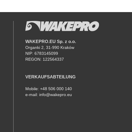
WAKEPRO.EU Sp. z o.o.
K
Organki 2, 31-990 Kraków
NIP: 6783145099
REGON: 122564337
AM
VERKAUFSABTEILUNG
Mobile: +48 506 000 140
e-mail: info@wakepro.eu