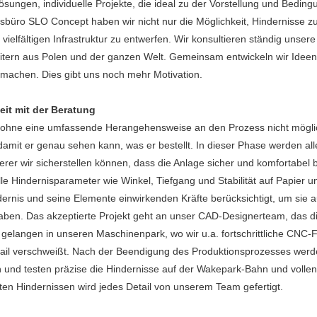
 Lösungen, individuelle Projekte, die ideal zu der Vorstellung und Be
büro SLO Concept haben wir nicht nur die Möglichkeit, Hindernisse zu
ielfältigen Infrastruktur zu entwerfen. Wir konsultieren ständig unsere
nreitern aus Polen und der ganzen Welt. Gemeinsam entwickeln wir Ide
 machen. Dies gibt uns noch mehr Motivation.
eit mit der Beratung
äre ohne eine umfassende Herangehensweise an den Prozess nicht mögl
damit er genau sehen kann, was er bestellt. In dieser Phase werden al
rer wir sicherstellen können, dass die Anlage sicher und komfortabel 
alle Hindernisparameter wie Winkel, Tiefgang und Stabilität auf Papier u
ernis und seine Elemente einwirkenden Kräfte berücksichtigt, um sie 
ben. Das akzeptierte Projekt geht an unser CAD-Designerteam, das die
eit gelangen in unseren Maschinenpark, wo wir u.a. fortschrittliche CN
ail verschweißt. Nach der Beendigung des Produktionsprozesses werd
und testen präzise die Hindernisse auf der Wakepark-Bahn und volle
ten Hindernissen wird jedes Detail von unserem Team gefertigt.