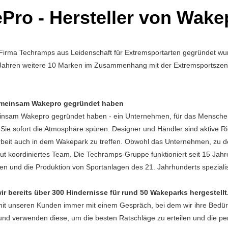
Pro - Hersteller von Wake
 Firma Techramps aus Leidenschaft für Extremsportarten gegründet wurd
 Jahren weitere 10 Marken im Zusammenhang mit der Extremsportszene
 gemeinsam Wakepro gegründet haben
meinsam Wakepro gegründet haben - ein Unternehmen, für das Menschen
Sie sofort die Atmosphäre spüren. Designer und Händler sind aktive Ri
rbeit auch in dem Wakepark zu treffen. Obwohl das Unternehmen, zu de
gut koordiniertes Team. Die Techramps-Gruppe funktioniert seit 15 Jahr
fen und die Produktion von Sportanlagen des 21. Jahrhunderts spezialis
r bereits über 300 Hindernisse für rund 50 Wakeparks hergestellt
it unseren Kunden immer mit einem Gespräch, bei dem wir ihre Bedür
und verwenden diese, um die besten Ratschläge zu erteilen und die p